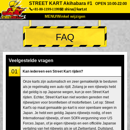
STREET KART Akihabara #1
OPEN 10:00-22:00
📞+81-80-1199-1199
📧
shina@kart.st
MENU/Winkel wijzigen
TOP
FAQ
Over
Specificaties
Prijzen
Toegang
Ervaringen
FAQ
Bedrijf
Boekingen
Veelgestelde vragen
Winkel wijzigen
01
Kan iedereen een Street Kart rijden?
Tokyo Shinagawa
Tokyo Akihabara#1
Onze karts zijn automatisch en zeer gemakkelijk te besturen
als je regelmatig een auto rijdt. Zolang je een rijbewijs hebt
Tokyo Akihabara#2
Tokyo Shibuya
dat geldig is op Japanse wegen, kun je een Street Kart
Tokyo Shibuya Annex
Tokyo Bay
rijden. Echter, Street Kart kan niet worden gereden met
rijbewijzen voor bromfietsen of motorfietsen. Let op: Street
Tokyo Asakusa
Osaka
Kart's op maat gemaakte go-kart is voor openbare wegen in
Japan. Je hebt een geldig Japans rijbewijs nodig, of een
Okinawa
Internationaal rijbewijs, of een SOFA vergunning voor US
Forces Japan, of je eigen rijbewijs en een officiële Japanse
vertaling van het rijbewijs als je uit Zwitserland, Duitsland,