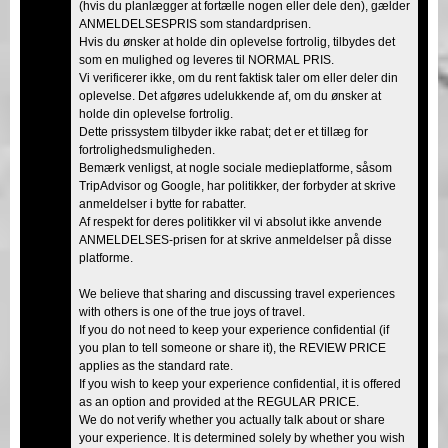
(hvis du planlægger at fortælle nogen eller dele den), gælder
ANMELDELSESPRIS som standardprisen.
Hvis du ønsker at holde din oplevelse fortrolig, tilbydes det
som en mulighed og leveres til NORMAL PRIS.
Vi verificerer ikke, om du rent faktisk taler om eller deler din
oplevelse. Det afgøres udelukkende af, om du ønsker at
holde din oplevelse fortrolig.
Dette prissystem tilbyder ikke rabat; det er et tillæg for
fortrolighedsmuligheden.
Bemærk venligst, at nogle sociale medieplatforme, såsom
TripAdvisor og Google, har politikker, der forbyder at skrive
anmeldelser i bytte for rabatter.
Af respekt for deres politikker vil vi absolut ikke anvende
ANMELDELSES-prisen for at skrive anmeldelser på disse
platforme.
We believe that sharing and discussing travel experiences
with others is one of the true joys of travel.
If you do not need to keep your experience confidential (if
you plan to tell someone or share it), the REVIEW PRICE
applies as the standard rate.
If you wish to keep your experience confidential, it is offered
as an option and provided at the REGULAR PRICE.
We do not verify whether you actually talk about or share
your experience. It is determined solely by whether you wish