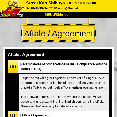
Street Kart Shibuya
OPEN 10:00-22:00
📞+81-80-9999-2525
📧
shina@kart.st
MENU/Skift butik
TOP
Aftale / Agreement
Om
Specifikationer
Pris
Adgang
Stemme
FAQ
Virksomhed
Booking
Aftale / Agreement
Skift butik
[Overholdelse af brugsbetingelserne / Compliance with the
00
Terms of Use]
Tokyo Shinagawa
Tokyo Akihabara#1
Følgende "Vilkår og betingelser" er skrevet på engelsk. Alle
Tokyo Akihabara#2
Tokyo Shibuya
brugere accepterer og forstår, at den engelske version er de
Tokyo Shibuya Annex
Tokyo Bay
officielle "Vilkår og betingelser" over enhver oversat version.
Tokyo Asakusa
Osaka
The following "Terms of Use" are written in English. All users
agree and understand that the English version is the official
Okinawa
"Terms of Use" over any translated versions.
01
[Aftale / Agreement]