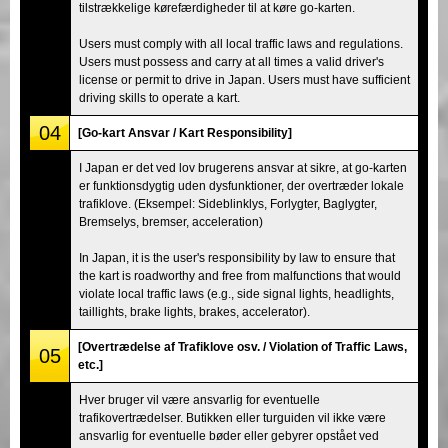
tilstrækkelige kørefærdigheder til at køre go-karten.
Users must comply with all local traffic laws and regulations.
Users must possess and carry at all times a valid driver's
license or permit to drive in Japan. Users must have sufficient
driving skills to operate a kart.
04
[Go-kart Ansvar / Kart Responsibility]
I Japan er det ved lov brugerens ansvar at sikre, at go-karten
er funktionsdygtig uden dysfunktioner, der overtræder lokale
trafiklove. (Eksempel: Sideblinklys, Forlygter, Baglygter,
Bremselys, bremser, acceleration)
In Japan, it is the user's responsibility by law to ensure that
the kart is roadworthy and free from malfunctions that would
violate local traffic laws (e.g., side signal lights, headlights,
taillights, brake lights, brakes, accelerator).
[Overtrædelse af Trafiklove osv. / Violation of Traffic Laws,
05
etc.]
Hver bruger vil være ansvarlig for eventuelle
trafikovertrædelser. Butikken eller turguiden vil ikke være
ansvarlig for eventuelle bøder eller gebyrer opstået ved