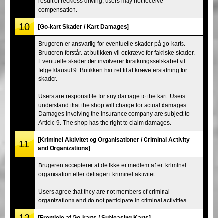
result of reckless driving, users may not receive
compensation.
10
[Go-kart Skader / Kart Damages]
Brugeren er ansvarlig for eventuelle skader på go-karts.
Brugeren forstår, at butikken vil opkræve for faktiske skader.
Eventuelle skader der involverer forsikringsselskabet vil
følge klausul 9. Butikken har ret til at kræve erstatning for
skader.
Users are responsible for any damage to the kart. Users
understand that the shop will charge for actual damages.
Damages involving the insurance company are subject to
Article 9. The shop has the right to claim damages.
[Kriminel Aktivitet og Organisationer / Criminal Activity
11
and Organizations]
Brugeren accepterer at de ikke er medlem af en kriminel
organisation eller deltager i kriminel aktivitet.
Users agree that they are not members of criminal
organizations and do not participate in criminal activities.
12
[Fremleje af Go-karts / Subleasing Karts]