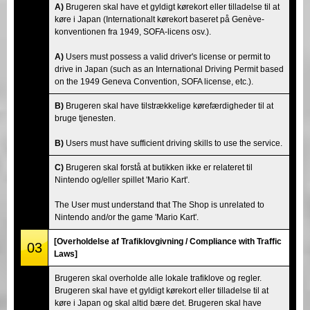
A)
Brugeren skal have et gyldigt kørekort eller tilladelse til at
køre i Japan (Internationalt kørekort baseret på Genève-
konventionen fra 1949, SOFA-licens osv.).
A)
Users must possess a valid driver's license or permit to
drive in Japan (such as an International Driving Permit based
on the 1949 Geneva Convention, SOFA license, etc.).
B)
Brugeren skal have tilstrækkelige kørefærdigheder til at
bruge tjenesten.
B)
Users must have sufficient driving skills to use the service.
C)
Brugeren skal forstå at butikken ikke er relateret til
Nintendo og/eller spillet 'Mario Kart'.
The User must understand that The Shop is unrelated to
Nintendo and/or the game 'Mario Kart'.
[Overholdelse af Trafiklovgivning / Compliance with Traffic
03
Laws]
Brugeren skal overholde alle lokale trafiklove og regler.
Brugeren skal have et gyldigt kørekort eller tilladelse til at
køre i Japan og skal altid bære det. Brugeren skal have