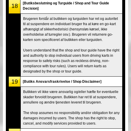
[Butiksbeslutning og Turguide / Shop and Tour Guide
18
Decision]
Brugeren forstår at butikken og turguiden har ret og autoritet
til at suspendere en individuel bruger fra at køre en go-kart
afhængigt af sikkerhedsrisici (hensynsløs kørsel, ikke
overholdelse af turregler osv.). Brugeren vil returnere go-
karten som specificeret af butikken eller turguiden.
Users understand that the shop and tour guide have the right
and authority to stop individual users from driving karts in
response to safety risks (such as reckless driving, non-
compliance with tour rules). Users will return karts as
designated by the shop or tour guide.
19
[Butiks Ansvarsfraskrivelse / Shop Disclaimer]
Butikken vil ikke være ansvarlig og/eller hæfte for eventuelle
skader forvoldt brugeren. Butikken har ret til at suspendere,
annullere og ændre tjenesten leveret til brugeren.
The shop assumes no responsibility and/or obligation for any
damages incurred by users. The shop has the right to stop,
cancel, and modify services provided to users.