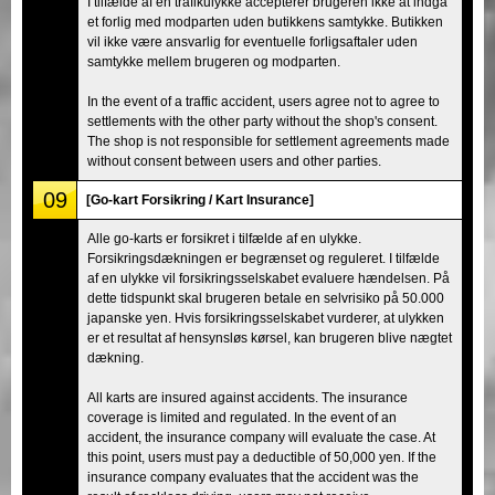
I tilfælde af en trafikulykke accepterer brugeren ikke at indgå
et forlig med modparten uden butikkens samtykke. Butikken
vil ikke være ansvarlig for eventuelle forligsaftaler uden
samtykke mellem brugeren og modparten.
In the event of a traffic accident, users agree not to agree to
settlements with the other party without the shop's consent.
The shop is not responsible for settlement agreements made
without consent between users and other parties.
09
[Go-kart Forsikring / Kart Insurance]
Alle go-karts er forsikret i tilfælde af en ulykke.
Forsikringsdækningen er begrænset og reguleret. I tilfælde
af en ulykke vil forsikringsselskabet evaluere hændelsen. På
dette tidspunkt skal brugeren betale en selvrisiko på 50.000
japanske yen. Hvis forsikringsselskabet vurderer, at ulykken
er et resultat af hensynsløs kørsel, kan brugeren blive nægtet
dækning.
All karts are insured against accidents. The insurance
coverage is limited and regulated. In the event of an
accident, the insurance company will evaluate the case. At
this point, users must pay a deductible of 50,000 yen. If the
insurance company evaluates that the accident was the