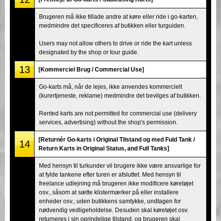
Brugeren må ikke tillade andre at køre eller ride i go-karten,
medmindre det specificeres af butikken eller turguiden.
Users may not allow others to drive or ride the kart unless
designated by the shop or tour guide.
13
[Kommerciel Brug / Commercial Use]
Go-karts må, når de lejes, ikke anvendes kommercielt
(kurertjeneste, reklame) medmindre det bevilges af butikken.
Rented karts are not permitted for commercial use (delivery
services, advertising) without the shop's permission.
[Returnér Go-karts i Original Tilstand og med Fuld Tank /
14
Return Karts in Original Status, and Full Tanks]
Med hensyn til turkunder vil brugere ikke være ansvarlige for
at fylde tankene efter turen er afsluttet. Med hensyn til
freelance udlejning må brugeren ikke modificere køretøjet
osv., såsom at sætte klistermærker på eller installere
enheder osv., uden butikkens samtykke, undtagen for
nødvendig vedligeholdelse. Desuden skal køretøjet osv.
returneres i sin oprindelige tilstand, og brugeren skal