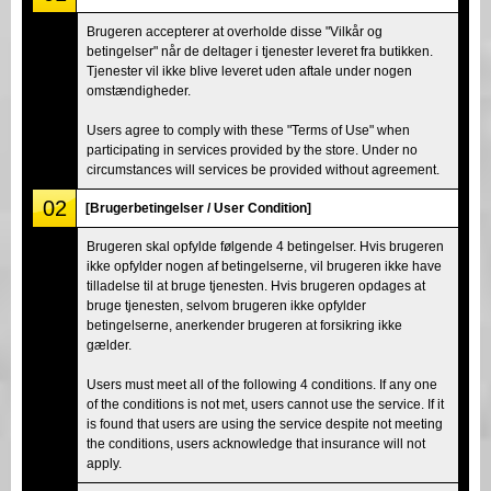
Brugeren accepterer at overholde disse "Vilkår og
betingelser" når de deltager i tjenester leveret fra butikken.
Tjenester vil ikke blive leveret uden aftale under nogen
omstændigheder.
Users agree to comply with these "Terms of Use" when
participating in services provided by the store. Under no
circumstances will services be provided without agreement.
02
[Brugerbetingelser / User Condition]
Brugeren skal opfylde følgende 4 betingelser. Hvis brugeren
ikke opfylder nogen af betingelserne, vil brugeren ikke have
tilladelse til at bruge tjenesten. Hvis brugeren opdages at
bruge tjenesten, selvom brugeren ikke opfylder
betingelserne, anerkender brugeren at forsikring ikke
gælder.
Users must meet all of the following 4 conditions. If any one
of the conditions is not met, users cannot use the service. If it
is found that users are using the service despite not meeting
the conditions, users acknowledge that insurance will not
apply.