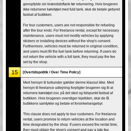
genopfylde sin brændstoftank før returnering. Hvis brugeren
ikke returnerer køretøjet med fuld tank, skal de betale gebyret
fastsat af butikken.
For tour customers, users are not responsible for refueling
after the tour ends. For freelance rental, except for necessary
maintenance, users must not modify vehicles by applying
stickers or installing devices without the shop's consent.
Furthermore, vehicles must be returned in original condition,
and users must fill the fuel tank before returning. If users do
not return the vehicle with a full tank, they must pay the fee
set by the shop.
15
[Overtidspolitik / Over Time Policy]
Med hensyn til turkunder gælder denne klausul ikke. Med
hensyn til freelance udlejning forpligter brugeren sig til at
returnere køretøjet osv. på det sted og tidspunkt fastsat af
butikken. Hvis brugeren overstiger lejetiden, skal de få
butikkens samtykke og betale et forsinkelsesgebyr.
This clause does not apply to tour customers. For freelance
rental, users promise to return vehicles at the location and
time designated by the shop. If users exceed the rental time,
they must obtain the shop's consent and pay a late fee.