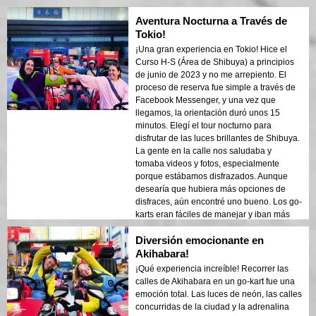
calles de la ciudad en un go-kart. Fue una
Aventura Nocturna a Través de
experiencia verdaderamente única y lo
recomendaría encarecidamente a
Tokio!
cualquiera que visite Tokio. El personal de
¡Una gran experiencia en Tokio! Hice el
Street Kart Shibuya hizo que todo fuera
Curso H-S (Área de Shibuya) a principios
fácil de organizar y se aseguró de que
de junio de 2023 y no me arrepiento. El
tuviéramos un tiempo fantástico en todo
proceso de reserva fue simple a través de
momento. ¡Definitivamente volveré la
Facebook Messenger, y una vez que
próxima vez que esté en Tokio!
llegamos, la orientación duró unos 15
minutos. Elegí el tour nocturno para
disfrutar de las luces brillantes de Shibuya.
La gente en la calle nos saludaba y
tomaba videos y fotos, especialmente
porque estábamos disfrazados. Aunque
desearía que hubiera más opciones de
disfraces, aún encontré uno bueno. Los go-
karts eran fáciles de manejar y iban más
rápido de lo que esperaba, especialmente
Diversión emocionante en
cuando las calles se abrían y estábamos
yendo a casi 50-60 KPH. Se permite tomar
Akihabara!
tus propias fotos y videos en los semáforos
¡Qué experiencia increíble! Recorrer las
en rojo, y el guía también tomó un montón
calles de Akihabara en un go-kart fue una
de fotos increíbles. Fue una experiencia
emoción total. Las luces de neón, las calles
inolvidable, ¡y definitivamente lo
concurridas de la ciudad y la adrenalina