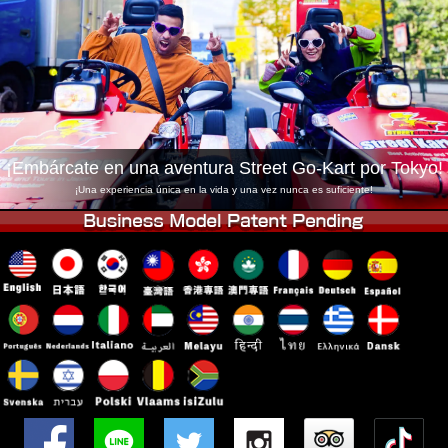
Empresa
Reservas
Cambiar Tienda
Tokyo Shinagawa
Tokyo Akihabara#1
Tokyo Akihabara#2
Tokyo Shibuya
Tokyo Shibuya Annex
Tokyo Bay
¡Embárcate en una aventura Street Go-Kart por Tokyo!
Tokyo Asakusa
Osaka
¡Una experiencia única en la vida y una vez nunca es suficiente!
Okinawa