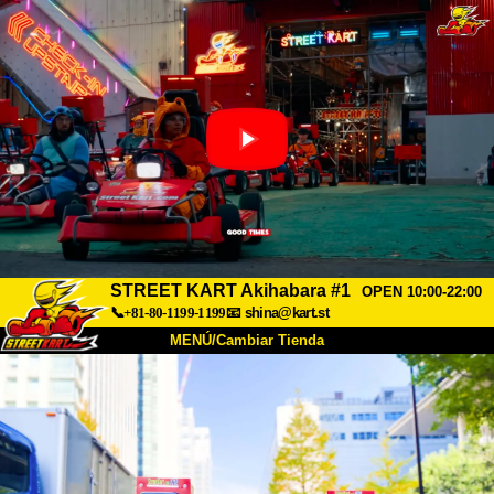
STREET KART Akihabara #1
OPEN 10:00-22:00
📞+81-80-1199-1199
📧
shina@kart.st
MENÚ/Cambiar Tienda
INICIO
Acerca de
Especificaciones
Precios
Acceso
Testimonios
Preguntas Frecuentes