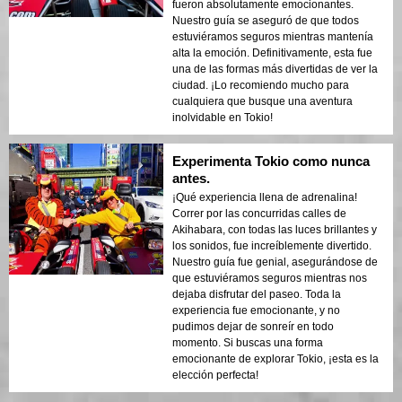
recomendaría a cualquiera que visite
fueron absolutamente emocionantes.
Tokio!
Nuestro guía se aseguró de que todos
estuviéramos seguros mientras mantenía
alta la emoción. Definitivamente, esta fue
una de las formas más divertidas de ver la
ciudad. ¡Lo recomiendo mucho para
cualquiera que busque una aventura
inolvidable en Tokio!
Experimenta Tokio como nunca
antes.
¡Qué experiencia llena de adrenalina!
Correr por las concurridas calles de
Akihabara, con todas las luces brillantes y
los sonidos, fue increíblemente divertido.
Nuestro guía fue genial, asegurándose de
que estuviéramos seguros mientras nos
dejaba disfrutar del paseo. Toda la
experiencia fue emocionante, y no
pudimos dejar de sonreír en todo
momento. Si buscas una forma
emocionante de explorar Tokio, ¡esta es la
elección perfecta!