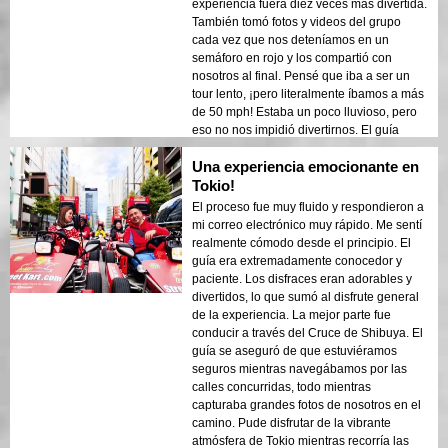
experiencia fuera diez veces más divertida.
También tomó fotos y videos del grupo
cada vez que nos deteníamos en un
semáforo en rojo y los compartió con
nosotros al final. Pensé que iba a ser un
tour lento, ¡pero literalmente íbamos a más
de 50 mph! Estaba un poco lluvioso, pero
eso no nos impidió divertirnos. El guía
mantuvo la energía viva y se aseguró de
Una experiencia emocionante en
que nos mantuviéramos con el grupo. Fue
una experiencia de 10/10, ¡y
Tokio!
definitivamente lo haría de nuevo!
El proceso fue muy fluido y respondieron a
mi correo electrónico muy rápido. Me sentí
realmente cómodo desde el principio. El
guía era extremadamente conocedor y
paciente. Los disfraces eran adorables y
divertidos, lo que sumó al disfrute general
de la experiencia. La mejor parte fue
conducir a través del Cruce de Shibuya. El
guía se aseguró de que estuviéramos
seguros mientras navegábamos por las
calles concurridas, todo mientras
capturaba grandes fotos de nosotros en el
camino. Pude disfrutar de la vibrante
atmósfera de Tokio mientras recorría las