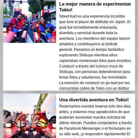
La mejor manera de experimentar
Tokio!
Street Kart es una experiencia increíble
que tuve el placer de disfrutar en Japón. El
guía fue increíblemente entusiasta,
divertido y servicial durante toda la
aventura. Los miembros del equipo fueron
amables y contribuyeron al disfrute
general. Pasamos un tiempo fantástico
explorando Shibuya mientras ellos
capturaban numerosas fotos para nosotros.
Conducir a través del icónico cruce de
Shibuya, con personas deteniéndose para
tomar fotos y saludarnos, fue inolvidable.
La emoción de conducir un go-kart por las
concurridas calles de Tokio con un disfraz
divertido fue algo único. ¡Ya estoy
Una divertida aventura en Tokio!
deseando volver y revivir esta increíble
experiencia! El proceso de reserva fue
Reservamos nuestra reserva solo dos días
simple a través de Instagram o Facebook, y
antes, y estamos muy agradecidos de que
el personal se aseguró de que todo saliera
pudieran acomodar nuestra solicitud de
bien. Si vienes del extranjero, no olvides tu
último minuto. Puedes contactarlos a través
licencia de conducir internacional y
de Facebook Messenger o el formulario en
pasaporte; ¡asegúrate de prepararte con
su sitio web, ¡y responden rápidamente! El