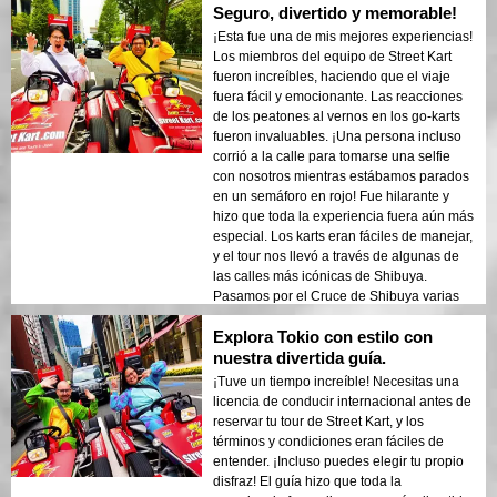
Seguro, divertido y memorable!
y las reacciones de los peatones lo
hicieron aún más divertido. ¡Ven preparado
¡Esta fue una de mis mejores experiencias!
con tus mejores poses, el guía toma una
Los miembros del equipo de Street Kart
foto en cada semáforo en rojo! ¡Una
fueron increíbles, haciendo que el viaje
experiencia divertida e inolvidable que
fuera fácil y emocionante. Las reacciones
recomendaría encarecidamente!
de los peatones al vernos en los go-karts
fueron invaluables. ¡Una persona incluso
corrió a la calle para tomarse una selfie
con nosotros mientras estábamos parados
en un semáforo en rojo! Fue hilarante y
hizo que toda la experiencia fuera aún más
especial. Los karts eran fáciles de manejar,
y el tour nos llevó a través de algunas de
las calles más icónicas de Shibuya.
Pasamos por el Cruce de Shibuya varias
veces, lo cual fue una experiencia
Explora Tokio con estilo con
emocionante. ¡Definitivamente no te
pierdas la oportunidad de conducir un go-
nuestra divertida guía.
kart por uno de los barrios más famosos de
¡Tuve un tiempo increíble! Necesitas una
Tokio!
licencia de conducir internacional antes de
reservar tu tour de Street Kart, y los
términos y condiciones eran fáciles de
entender. ¡Incluso puedes elegir tu propio
disfraz! El guía hizo que toda la