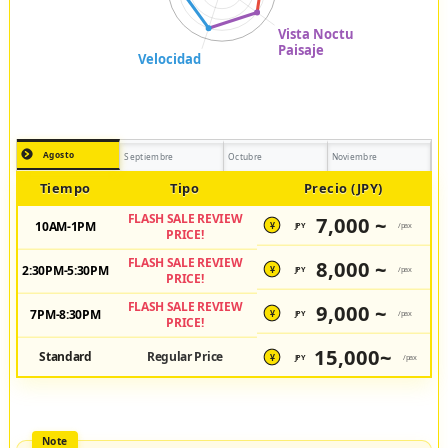
Agosto
Septiembre
Octubre
Noviembre
Tiempo
Tipo
Precio (JPY)
FLASH SALE REVIEW
7,000 ~
10AM-1PM
JPY
/pax
¥
PRICE!
FLASH SALE REVIEW
8,000 ~
2:30PM-5:30PM
JPY
/pax
¥
PRICE!
FLASH SALE REVIEW
9,000 ~
7PM-8:30PM
JPY
/pax
¥
PRICE!
15,000~
Standard
Regular Price
JPY
/pax
¥