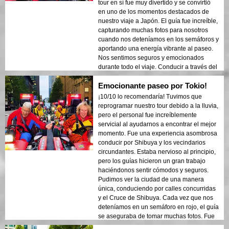
anticipación!
tour en sí fue muy divertido y se convirtió
en uno de los momentos destacados de
nuestro viaje a Japón. El guía fue increíble,
capturando muchas fotos para nosotros
cuando nos deteníamos en los semáforos y
aportando una energía vibrante al paseo.
Nos sentimos seguros y emocionados
durante todo el viaje. Conducir a través del
famoso Cruce de Shibuya con peatones
Emocionante paseo por Tokio!
saludando y tomando fotos hizo que la
experiencia fuera aún más especial. Si
¡10/10 lo recomendaría! Tuvimos que
estás en Japón, definitivamente
reprogramar nuestro tour debido a la lluvia,
recomiendo probar el karting en la calle:
pero el personal fue increíblemente
¡es una experiencia que nunca olvidarás!
servicial al ayudarnos a encontrar el mejor
momento. Fue una experiencia asombrosa
conducir por Shibuya y los vecindarios
circundantes. Estaba nervioso al principio,
pero los guías hicieron un gran trabajo
haciéndonos sentir cómodos y seguros.
Pudimos ver la ciudad de una manera
única, conduciendo por calles concurridas
y el Cruce de Shibuya. Cada vez que nos
deteníamos en un semáforo en rojo, el guía
se aseguraba de tomar muchas fotos. Fue
emocionante ser parte del bullicio de Tokio,