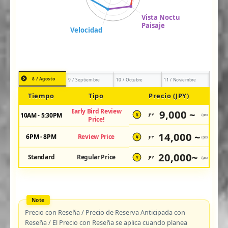
8 / Agosto
9 / Septiembre
10 / Octubre
11 / Noviembre
Tiempo
Tipo
Precio (JPY)
Early Bird Review
9,000 ~
10AM - 5:30PM
JPY
/pax
¥
Price!
14,000 ~
6PM - 8PM
Review Price
JPY
/pax
¥
20,000~
Standard
Regular Price
JPY
/pax
¥
Precio con Reseña / Precio de Reserva Anticipada con
Reseña / El Precio con Reseña se aplica cuando planea