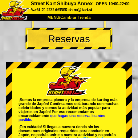
Street Kart Shibuya Annex
OPEN 10:00-22:00
📞+81-70-2222-6655
📧
shina@kart.st
MENÚ/Cambiar Tienda
INICIO
Reservas
Acerca de
Especificaciones
Precios
Acceso
Testimonios
Preguntas Frecuentes
Empresa
Reservas
Cambiar Tienda
Tokyo Shinagawa
Tokyo Akihabara#1
Tokyo Akihabara#2
Tokyo Shibuya
¡Somos la
empresa pionera
y la
empresa de karting más
Tokyo Shibuya Annex
Tokyo Bay
grande
de Japón! Continuamos colaborando con
muchas
celebridades
y somos la
actividad más popular
para
viajeros en Japón! Por eso recomendamos
Tokyo Asakusa
Osaka
encarecidamente
que hagas una reserva lo antes
posible.
Okinawa
¡Ten cuidado! Si llegas a nuestra tienda sin los
documentos originales requeridos para conducir en
Japón, no podrás unirte a nuestra actividad y no podrás