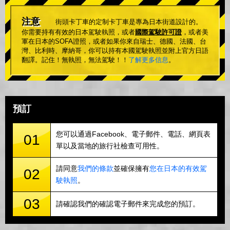
注意
街頭卡丁車的定制卡丁車是專為日本街道設計的。
你需要持有有效的日本駕駛執照，或者
國際駕駛許可證
，或者美
軍在日本的SOFA證照，或者如果你來自瑞士、德國、法國、台
灣、比利時、摩納哥，你可以持有本國駕駛執照並附上官方日語
翻譯。記住！無執照，無法駕駛！！
了解更多信息
。
預訂
您可以通過Facebook、電子郵件、電話、網頁表
01
單以及當地的旅行社檢查可用性。
請同意
我們的條款
並確保擁有
您在日本的有效駕
02
駛執照
。
03
請確認我們的確認電子郵件來完成您的預訂。