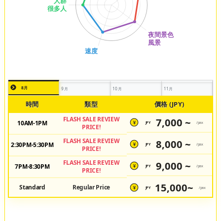
8月
9月
10月
11月
時間
類型
價格 (JPY)
FLASH SALE REVIEW
7,000 ~
10AM-1PM
JPY
/pax
¥
PRICE!
FLASH SALE REVIEW
8,000 ~
2:30PM-5:30PM
JPY
/pax
¥
PRICE!
FLASH SALE REVIEW
9,000 ~
7PM-8:30PM
JPY
/pax
¥
PRICE!
15,000~
Standard
Regular Price
JPY
/pax
¥