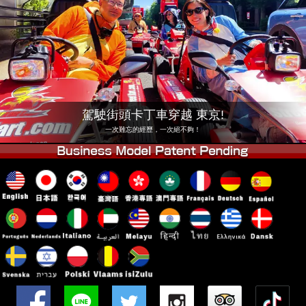
公司
預訂
更換店鋪
東京 品川 #1
東京 秋葉原 #1
東京 秋葉原 #2
東京 澀谷
東京 澀谷附店
東京灣
駕駛街頭卡丁車穿越 東京!
東京 淺草
大阪
一次難忘的經歷，一次絕不夠！
沖繩