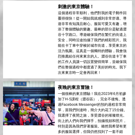
刺激的東京體驗！
這個過程非常順利，他們對我的電子郵件回
覆得很快！從一開始我就感到非常舒適。導
遊非常有知識且耐心。服裝可愛又有趣，增
添了整個體驗的樂趣。最棒的部分是駛過澀
谷十字路口。導遊確保我們在繁忙的街道上
安全，同時沿途拍攝了我們的精彩照片。我
能在卡丁車中穿梭於城市街道，享受東京的
活力氛圍。這真是一個獨特的體驗，我會強
烈推薦給任何來東京的人。澀谷街道卡丁車
的工作人員讓一切設置變得簡單，並確保我
們在整個過程中都度過了美好的時光。我下
次來東京時一定會再回來！
夜晚的東京冒險！
一個很棒的東京體驗！我在2023年6月初參
加了H-S課程（澀谷區），完全不後悔。透
過Facebook Messenger的預約過程非常簡
單，當我們到達時，簡介大約花了15分鐘。
我選擇了夜間之旅，享受澀谷的璀璨燈光。
街上的人們向我們揮手，拍攝視頻和照片，
特別是因為我們穿著服裝。雖然我希望有更
多的服裝選擇，但我仍然找到了一套不錯