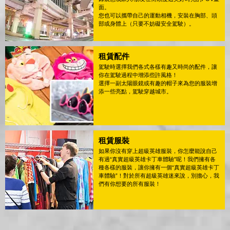
面。
您也可以攜帶自己的運動相機，安裝在胸部、頭
部或身體上（只要不妨礙安全駕駛）。
租賃配件
駕駛時選擇我們各式各樣有趣又時尚的配件，讓
你在駕駛過程中增添些許風格！
選擇一副太陽眼鏡或有趣的帽子來為您的服裝增
添一些亮點，駕駛穿越城市。
租賃服裝
如果你沒有穿上超級英雄服裝，你怎麼能說自己
有過“真實超級英雄卡丁車體驗”呢！我們擁有各
種各樣的服裝，讓你擁有一個“真實超級英雄卡丁
車體驗”！對於所有超級英雄迷來說，別擔心，我
們有你想要的所有服裝！