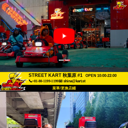
STREET KART 秋葉原 #1
OPEN 10:00-22:00
📞+81-80-1199-1199
📧
shina@kart.st
菜單/更換店鋪
首頁
關於
規格
價格
交通方式
顧客聲音
常見問題