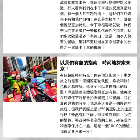
成員都非常出色，讓這次旅行變得輕鬆又刺
激。行人看到我們在卡丁車裡的反應真是無
價。有一個人甚至跑到街上，趁我們在紅燈
停下時和我們自拍！這真是太搞笑了，讓整
個經歷更加特別。卡丁車很容易駕駛，旅程
帶我們穿過澀谷一些最具代表性的街道。我
們多次駛過澀谷十字路口，這是一個令人興
奮的體驗。絕對不要錯過在東京最著名的社
區之一駕駛卡丁車的機會！
以我們有趣的指南，時尚地探索東
京！
有個超級棒的時光！你在預訂街頭卡丁車之
旅之前需要一個國際駕駛執照，條款和條件
也很容易理解。你甚至可以選擇自己的服
裝！導遊讓整個體驗變得更加有趣。他每次
在紅燈停下時都會拍團體照片和視頻，並在
最後與我們分享！我以為這會是一個慢速的
旅程，但我們實際上是以50英里以上的速度
行駛！雖然有點下雨，但這並沒有阻止我們
的樂趣。導遊保持著高昂的士氣，確保我們
和團隊保持在一起。這是一個10/10的體驗，
我肯定會再來一次！