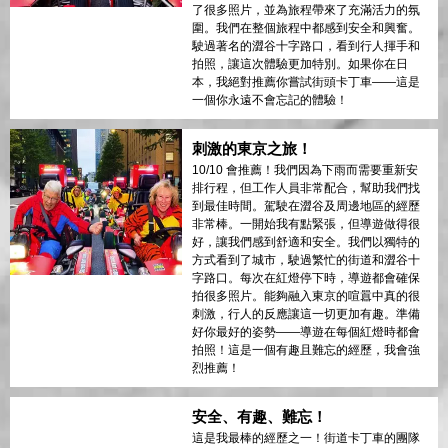
了很多照片，並為旅程帶來了充滿活力的氛
圍。我們在整個旅程中都感到安全和興奮。
駛過著名的澀谷十字路口，看到行人揮手和
拍照，讓這次體驗更加特別。如果你在日
本，我絕對推薦你嘗試街頭卡丁車——這是
一個你永遠不會忘記的體驗！
刺激的東京之旅！
10/10 會推薦！我們因為下雨而需要重新安
排行程，但工作人員非常配合，幫助我們找
到最佳時間。駕駛在澀谷及周邊地區的經歷
非常棒。一開始我有點緊張，但導遊做得很
好，讓我們感到舒適和安全。我們以獨特的
方式看到了城市，駛過繁忙的街道和澀谷十
字路口。每次在紅燈停下時，導遊都會確保
拍很多照片。能夠融入東京的喧囂中真的很
刺激，行人的反應讓這一切更加有趣。準備
好你最好的姿勢——導遊在每個紅燈時都會
拍照！這是一個有趣且難忘的經歷，我會強
烈推薦！
安全、有趣、難忘！
這是我最棒的經歷之一！街道卡丁車的團隊