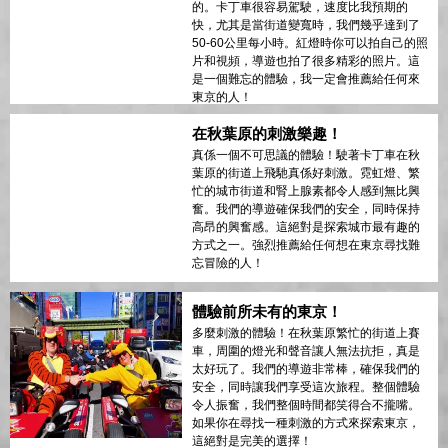
的。卡丁車很容易駕駛，速度比我預期的
快，尤其是當街道變寬時，我們幾乎達到了
50-60公里每小時。紅燈時你可以拍自己的照
片和視頻，導遊也拍了很多精彩的照片。這
是一個難忘的體驗，我一定會推薦給任何來
東京的人！
在秋葉原的刺激樂趣！
真係一個不可思議的體驗！駛著卡丁車在秋
葉原的街道上飛馳真係好刺激。霓虹燈、繁
忙的城市街道和腎上腺素都令人感到無比興
奮。我們的導遊確保我們的安全，同時保持
高昂的興奮感。這絕對是探索城市最有趣的
方式之一。強烈推薦給任何想在東京尋找難
忘冒險的人！
體驗前所未有的東京！
多麼刺激的體驗！在秋葉原繁忙的街道上賽
車，周圍的燈光和聲音讓人無法抗拒，真是
太好玩了。我們的導遊非常棒，確保我們的
安全，同時讓我們享受這次旅程。整個體驗
令人振奮，我們整個時間都笑得合不攏嘴。
如果你在尋找一種刺激的方式來探索東京，
這絕對是完美的選擇！