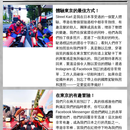
體驗東京的最佳方式！
Street Kart 是我在日本享受過的一個驚人體
驗。導遊在整個冒險過程中都非常熱情、有
趣且樂於助人。團隊成員友善，增添了整體
的樂趣。我們在探索澀谷的同時，他們為我
們拍了很多照片，度過了一段美好的時光。
駛過標誌性的澀谷十字路口，看到人們停下
來拍照並向我們揮手，真是難以忘懷。穿著
搞笑的服裝在東京繁忙的街道上駕駛卡丁車
的興奮感是無與倫比的。我已經期待著再次
回來，重溫這個令人難以置信的體驗！通過
Instagram 或 Facebook 預訂的過程非常簡
單，工作人員確保一切順利進行。如果你是
從國外來的，別忘了帶上你的國際駕駛執照
和護照——一定要提前準備好！
在東京的有趣冒險！
我們只在兩天前預訂了，真的很感激他們能
夠滿足我們的臨時要求。你可以通過
Facebook Messenger 或他們網站上的表單
聯繫他們，他們的回覆非常迅速！這次旅程
非常有趣，成為我們日本之行的亮點之一。
導遊非常棒，當我們在紅燈停下時為我們拍