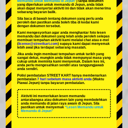
Memandu untuk Memandu di Jepun”
) tanpa dokumen
yang diperlukan untuk memandu di Jepun, anda tidak
akan dapat menyertai aktiviti ini dan tidak akan menerima
sebarang bayaran balik.
Sila baca di bawah tentang dokumen yang perlu anda
peroleh dan pastikan anda boleh tiba di kedai kami
dengan dokumen tersebut.
Kami mengesyorkan agar anda menghantar foto lesen
memandu dan dokumen yang telah anda peroleh selepas
membuat tempahan aktiviti kami melalui chat atau e-mel
(
license@streetkart.com
) supaya kami dapat menyemak
lebih awal jika terdapat sebarang masalah.
Jika anda ingin membuat tempahan untuk tarikh yang
sangat dekat, mungkin anda tidak mempunyai masa yang
cukup untuk meminta kami menyemak. Dalam kes ini,
anda perlu mengesahkan sendiri atas tanggungjawab
anda sendiri.
Polisi pembatalan STREET KART hanya membenarkan
pembatalan
7 hari sebelum masa aktiviti anda
(Waktu
Piawai Jepun) tanpa bayaran pembatalan.
Aktiviti ini memerlukan lesen memandu
antarabangsa atau dokumen lain yang membolehkan
anda memandu di jalan raya awam di Jepun. Sila
pastikan untuk menyemak
“Lesen Memandu untuk
Memandu di Jepun”