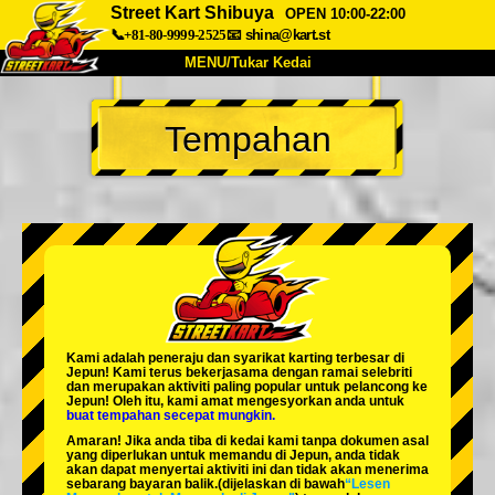
Street Kart Shibuya
OPEN 10:00-22:00
📞+81-80-9999-2525
📧
shina@kart.st
MENU/Tukar Kedai
UTAMA
Tempahan
Tentang
Spesifikasi
Harga
Akses
Suara
Soalan Lazim
Syarikat
Tempahan
Tukar Kedai
Tokyo Shinagawa
Tokyo Akihabara#1
Tokyo Akihabara#2
Tokyo Shibuya
Kami adalah
peneraju
dan
syarikat karting terbesar
di
Tokyo Shibuya Annex
Tokyo Bay
Jepun! Kami terus bekerjasama dengan
ramai selebriti
dan merupakan
aktiviti paling popular
untuk pelancong ke
Jepun! Oleh itu, kami amat mengesyorkan anda untuk
Tokyo Asakusa
Osaka
buat tempahan secepat mungkin.
Amaran! Jika anda tiba di kedai kami tanpa dokumen asal
Okinawa
yang diperlukan untuk memandu di Jepun, anda tidak
akan dapat menyertai aktiviti ini dan tidak akan menerima
sebarang bayaran balik.
(dijelaskan di bawah
“Lesen