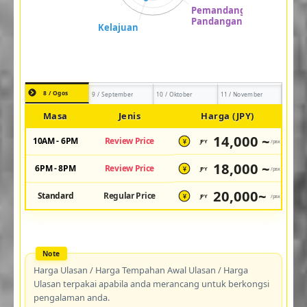
8 / Ogos
9 / September
10 / Oktober
11 / November
Masa
Jenis
Harga (JPY)
14,000 ~
10AM - 6PM
Review Price
JPY
/pax
¥
18,000 ~
6PM - 8PM
Review Price
JPY
/pax
¥
20,000~
Standard
Regular Price
JPY
/pax
¥
Harga Ulasan / Harga Tempahan Awal Ulasan / Harga
Ulasan terpakai apabila anda merancang untuk berkongsi
pengalaman anda.