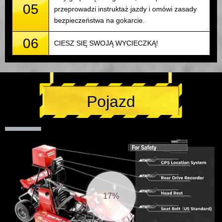
05
przeprowadzi instruktaż jazdy i omówi zasady
bezpieczeństwa na gokarcie.
06
CIESZ SIĘ SWOJĄ WYCIECZKĄ!
Pojazd
17%