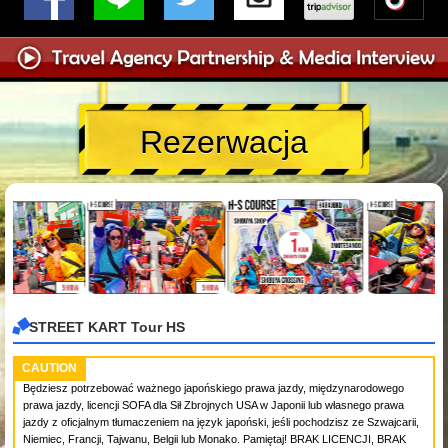
Rezerwacja
STREET KART Tour HS
CAUTION
Będziesz potrzebować ważnego japońskiego prawa jazdy, międzynarodowego
prawa jazdy, licencji SOFA dla Sił Zbrojnych USA w Japonii lub własnego prawa
jazdy z oficjalnym tłumaczeniem na język japoński, jeśli pochodzisz ze Szwajcarii,
Niemiec, Francji, Tajwanu, Belgii lub Monako. Pamiętaj! BRAK LICENCJI, BRAK