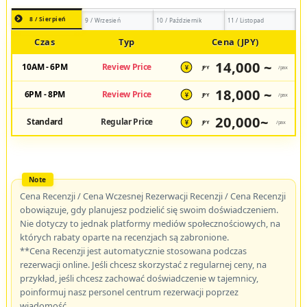
8 / Sierpień
9 / Wrzesień
10 / Październik
11 / Listopad
Czas
Typ
Cena (JPY)
14,000 ~
10AM - 6PM
Review Price
JPY
/pax
¥
18,000 ~
6PM - 8PM
Review Price
JPY
/pax
¥
20,000~
Standard
Regular Price
JPY
/pax
¥
Cena Recenzji / Cena Wczesnej Rezerwacji Recenzji / Cena Recenzji
obowiązuje, gdy planujesz podzielić się swoim doświadczeniem.
Nie dotyczy to jednak platformy mediów społecznościowych, na
których rabaty oparte na recenzjach są zabronione.
**Cena Recenzji jest automatycznie stosowana podczas
rezerwacji online. Jeśli chcesz skorzystać z regularnej ceny, na
przykład, jeśli chcesz zachować doświadczenie w tajemnicy,
poinformuj nasz personel centrum rezerwacji poprzez
wiadomość.