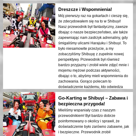
cieszyć się jeszcze bardziej. I z pewnością
aby wszystko przebiegało gładko i
znowu będę jeździł na gokartach!
Dreszcze i Wspomnienia!
bezpiecznie, i nie mogłem prosić o lepsze
doświadczenie. To zdecydowanie
Mój pierwszy raz na gokartach i cieszę się,
niezapomniany sposób na odkrywanie
że zdecydowałem się na to w Shibuyi!
Shibuya i doświadczanie energii miasta.
Nasz przewodnik był fantastyczny, zawsze
Gorąco polecam każdemu, kto odwiedza
dbając o nasze bezpieczeństwo, ale także
Tokio!
zapewniając nam zastrzyk adrenaliny, gdy
śmigaliśmy ulicami Harajuku i Shibuyi. To
było niesamowite przeżycie, a my
zobaczyliśmy Shibuyę z zupełnie nowej
perspektywy. Przewodnik był również
bardzo przyjazny i zrobił wiele zdjęć mnie i
mojemu mężowi podczas aktywności,
dbając o to, abyśmy mieli wspomnienia do
zachowania. Gorąco polecam to
doświadczenie każdemu, kto odwiedza
Tokio, szczególnie tym, którzy kochają
Go-Karting w Shibuyi – Zabawa i
przygody i chcą doświadczyć ekscytacji
miasta w unikalny sposób!
bezpieczna przygoda!
Mieliśmy wspaniały czas z naszym
przewodnikiem! Był bardzo dobrze
poinformowany o okolicy i sprawił, że
doświadczenie było zarówno zabawne, jak
i bezpieczne. Przewodnik zrobił