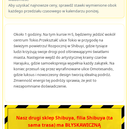
Aby uzyskać najnowsze ceny, sprawdź stawki wymienione obok
każdego przedziału czasowego w kalendarzu poniżej.
Około 1 godziny. Na tym kursie H-S, będziemy jeździć wokół
centrum Tokio.Przekształć ulice Tokio w przygodę na
świeżym powietrzu! Rozpocznij w Shibuyi, gdzie tysiące
ludzi krzyżują swoje drogi pod olśniewającymi światłami
miasta. Następnie wejdź do artystycznej krainy czarów
Harajuku, gdzie samoekspresja wypełnia każdy zakątek. Na
koniec przesuń się przez wyrafinowane ulice Omotesando,
gdzie luksus i nowoczesny design tworzą idealną podróż.
Zmienność energii tej podróży sprawia, że jest to
niezapomniane doświadczenie.
Nasz drugi sklep Shibuya, filia Shibuya (ta
sama trasa) ma BŁYSKAWICZNĄ