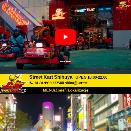
Street Kart Shibuya
OPEN 10:00-22:00
📞+81-80-9999-2525
📧
shina@kart.st
MENU/Zmień Lokalizację
TOP
O nas
Specyfikacja
Cena
Dojazd
Opinie
FAQ