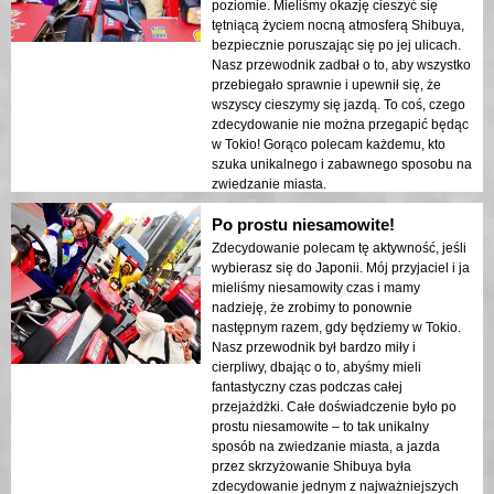
Szczególne podziękowania dla całego
poziomie. Mieliśmy okazję cieszyć się
zespołu Street Kart Shibuya za uczynienie
tętniącą życiem nocną atmosferą Shibuya,
tego doświadczenia tak niezapomnianym!
bezpiecznie poruszając się po jej ulicach.
Nasz przewodnik zadbał o to, aby wszystko
przebiegało sprawnie i upewnił się, że
wszyscy cieszymy się jazdą. To coś, czego
zdecydowanie nie można przegapić będąc
w Tokio! Gorąco polecam każdemu, kto
szuka unikalnego i zabawnego sposobu na
zwiedzanie miasta.
Po prostu niesamowite!
Zdecydowanie polecam tę aktywność, jeśli
wybierasz się do Japonii. Mój przyjaciel i ja
mieliśmy niesamowity czas i mamy
nadzieję, że zrobimy to ponownie
następnym razem, gdy będziemy w Tokio.
Nasz przewodnik był bardzo miły i
cierpliwy, dbając o to, abyśmy mieli
fantastyczny czas podczas całej
przejażdżki. Całe doświadczenie było po
prostu niesamowite – to tak unikalny
sposób na zwiedzanie miasta, a jazda
przez skrzyżowanie Shibuya była
zdecydowanie jednym z najważniejszych