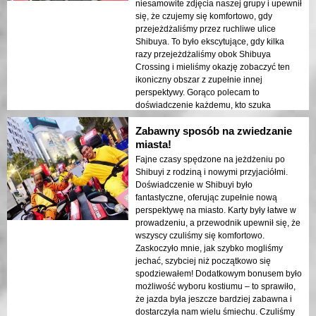
niesamowite zdjęcia naszej grupy i upewnił
się, że czujemy się komfortowo, gdy
przejeżdżaliśmy przez ruchliwe ulice
Shibuya. To było ekscytujące, gdy kilka
razy przejeżdżaliśmy obok Shibuya
Crossing i mieliśmy okazję zobaczyć ten
ikoniczny obszar z zupełnie innej
perspektywy. Gorąco polecam to
doświadczenie każdemu, kto szuka
ekscytującego sposobu na zwiedzanie
Zabawny sposób na zwiedzanie
miasta. Zabawa, bezpieczeństwo i
doskonały sposób na zobaczenie jednego
miasta!
z najsłynniejszych miejsc w Tokio!
Fajne czasy spędzone na jeżdżeniu po
Shibuyi z rodziną i nowymi przyjaciółmi.
Doświadczenie w Shibuyi było
fantastyczne, oferując zupełnie nową
perspektywę na miasto. Karty były łatwe w
prowadzeniu, a przewodnik upewnił się, że
wszyscy czuliśmy się komfortowo.
Zaskoczyło mnie, jak szybko mogliśmy
jechać, szybciej niż początkowo się
spodziewałem! Dodatkowym bonusem było
możliwość wyboru kostiumu – to sprawiło,
że jazda była jeszcze bardziej zabawna i
dostarczyła nam wielu śmiechu. Czuliśmy