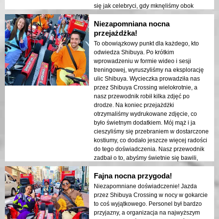
się jak celebryci, gdy mknęliśmy obok
miejscowych i turystów, którzy robili zdjęcia
Niezapomniana nocna
i machali do nas. To był świetny sposób na
poznanie miasta. Zdecydowanie
przejażdżka!
poleciłbym to każdemu, kto odwiedza
To obowiązkowy punkt dla każdego, kto
Tokio!
odwiedza Shibuya. Po krótkim
wprowadzeniu w formie wideo i sesji
treningowej, wyruszyliśmy na eksplorację
ulic Shibuya. Wycieczka prowadziła nas
przez Shibuya Crossing wielokrotnie, a
nasz przewodnik robił kilka zdjęć po
drodze. Na koniec przejażdżki
otrzymaliśmy wydrukowane zdjęcie, co
było świetnym dodatkiem. Mój mąż i ja
cieszyliśmy się przebraniem w dostarczone
kostiumy, co dodało jeszcze więcej radości
do tego doświadczenia. Nasz przewodnik
zadbał o to, abyśmy świetnie się bawili,
jednocześnie dbając o nasze
Fajna nocna przygoda!
bezpieczeństwo na ruchliwych ulicach
Shibuya. Każdą minutę tej przejażdżki
Niezapomniane doświadczenie! Jazda
spędziliśmy z przyjemnością, a to był
przez Shibuya Crossing w nocy w gokarcie
idealny sposób na odkrycie jednego z
to coś wyjątkowego. Personel był bardzo
najbardziej ikonicznych miejsc w Tokio.
przyjazny, a organizacja na najwyższym