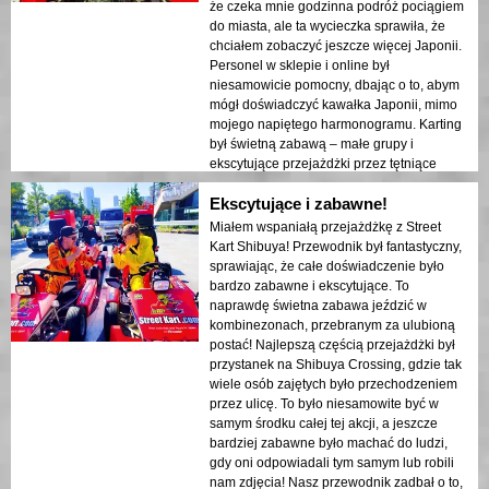
że czeka mnie godzinna podróż pociągiem
do miasta, ale ta wycieczka sprawiła, że
chciałem zobaczyć jeszcze więcej Japonii.
Personel w sklepie i online był
niesamowicie pomocny, dbając o to, abym
mógł doświadczyć kawałka Japonii, mimo
mojego napiętego harmonogramu. Karting
był świetną zabawą – małe grupy i
ekscytujące przejażdżki przez tętniące
życiem ulice Shibuya. Uwielbiałem machać
Ekscytujące i zabawne!
do turystów i mieszkańców, którzy byli tak
podekscytowani, widząc nas
Miałem wspaniałą przejażdżkę z Street
przejeżdżających obok. Dodatkowo
Kart Shibuya! Przewodnik był fantastyczny,
możliwość wyboru własnego kostiumu
sprawiając, że całe doświadczenie było
sprawiła, że to było więcej niż tylko
bardzo zabawne i ekscytujące. To
doświadczenie w jeździe na gokartach – to
naprawdę świetna zabawa jeździć w
była zabawna przygoda, która wydawała
kombinezonach, przebranym za ulubioną
się wyjątkowa i osobista. Po wycieczce
postać! Najlepszą częścią przejażdżki był
mogłem wrócić do miejsc, przez które
przystanek na Shibuya Crossing, gdzie tak
przejeżdżaliśmy, i odkrywać więcej
wiele osób zajętych było przechodzeniem
Shibuya. Nie mogę powiedzieć
przez ulicę. To było niesamowite być w
wystarczająco dobrych rzeczy o tej firmie.
samym środku całej tej akcji, a jeszcze
Dla kogoś z ograniczonym czasem, cieszę
bardziej zabawne było machać do ludzi,
się, że nie siedziałem tylko na lotnisku, a
gdy oni odpowiadali tym samym lub robili
teraz na pewno wrócę do Japonii, aby
nam zdjęcia! Nasz przewodnik zadbał o to,