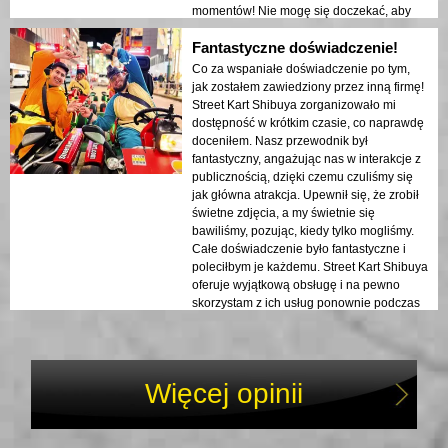
momentów! Nie mogę się doczekać, aby
zrobić to ponownie następnym razem.
Fantastyczne doświadczenie!
Przyjdź i spróbuj, nie pożałujesz!
Co za wspaniałe doświadczenie po tym,
jak zostałem zawiedziony przez inną firmę!
Street Kart Shibuya zorganizowało mi
dostępność w krótkim czasie, co naprawdę
doceniłem. Nasz przewodnik był
fantastyczny, angażując nas w interakcje z
publicznością, dzięki czemu czuliśmy się
jak główna atrakcja. Upewnił się, że zrobił
świetne zdjęcia, a my świetnie się
bawiliśmy, pozując, kiedy tylko mogliśmy.
Całe doświadczenie było fantastyczne i
poleciłbym je każdemu. Street Kart Shibuya
oferuje wyjątkową obsługę i na pewno
skorzystam z ich usług ponownie podczas
mojej następnej wizyty w Tokio!
Więcej opinii