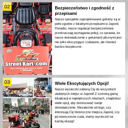
02
Bezpieczeństwo i zgodność z
przepisami
Nasze specjalnie zaprojektowane gokarty są w
pełni zgodne z lokalnymi przepisami w Japonii.
Ponadto, nasze regulacje bezpieczeństwa
przekraczają wymagania policji, co sprawia, że
nasze doświadczenie z gokartami ulicznymi jest
nie tylko ekscytujące i zabawne, ale również
bardzo bezpieczne.
03
Wiele Ekscytujących Opcji!
Nasze wycieczki zabiorą Cię do wszystkich
ulubionych miejsc w Japonii! Z szeroką gamą
lokalizacji w największych miastach, znajdziesz
wiele opcji, aby dostosować swoje
doświadczenie. Niezależnie od tego, czy
interesują Cię historyczne miejsca Japonii, czy
jej nowoczesne cuda, mamy wycieczki na
każdą okazję!