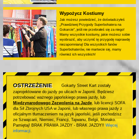
Wypożycz Kostiumy
Jak możesz powiedzieć, że doświadczyłeś
„Prawdziwej Przygody Superbohatera na
Gokarcie”, jeśli nie przebrałeś się za niego!
Mamy wszystkie kostiumy, jakie możesz sobie
wyobrazić, aby uczynić tę przygodę naprawdę
niezapomnianą! Dla wszystkich fanów
Superbohaterów, nie martwcie się, mamy
również ich wszystkich!
OSTRZEŻENIE
Gokarty Street Kart zostały
zaprojektowane do jazdy po ulicach w Japonii. Będziesz
potrzebować ważnego japońskiego prawa jazdy, lub
Międzynarodowego Zezwolenia na Jazdę
, lub licencji SOFA
dla Sił Zbrojnych USA w Japonii, lub własnego prawa jazdy z
oficjalnym tłumaczeniem na język japoński, jeśli pochodzisz
ze Szwajcarii, Niemiec, Francji, Tajwanu, Belgii, Monako.
Pamiętaj! BRAK PRAWA JAZDY - BRAK JAZDY!!
Więcej
informacji
.