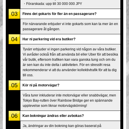
・Förarskada: upp till 30 000 000 JPY
03
Finns det gokarts för fler än en passagerare?
För närvarande erbjuder vi inte gokarts som kan ta mer än en
passagerare åt gången.
04
Har ni parkering vid era butiker?
Tyvärr erbjuder vi ingen parkering vid någon av våra butiker.
Vi avråder också från att använda bil eller Uber för att besöka
vår butik, eftersom trafiken kan vara ganska tung och om du
är sen kan du inte delta i aktiviteten. För en stressfri resa
rekommenderar vi att du använder kollektivtrafik för att ta dig
till oss.
05
Kör ni på motorvägar?
Våra turer inkluderar inte motorvägar eller snabbvägar, men
Tokyo Bay-rutten över Rainbow Bridge ger en spännande
upplevelse som liknar motorvägskörning!
06
Kan bokningar ändras eller avbokas?
Ja, ändringar av din bokning kan göras baserat på