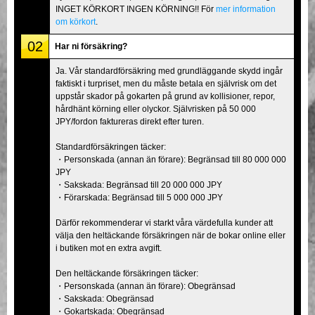
INGET KÖRKORT INGEN KÖRNING!! För
mer information
om körkort
.
02
Har ni försäkring?
Ja. Vår standardförsäkring med grundläggande skydd ingår
faktiskt i turpriset, men du måste betala en självrisk om det
uppstår skador på gokarten på grund av kollisioner, repor,
hårdhänt körning eller olyckor. Självrisken på 50 000
JPY/fordon faktureras direkt efter turen.
Standardförsäkringen täcker:
・Personskada (annan än förare): Begränsad till 80 000 000
JPY
・Sakskada: Begränsad till 20 000 000 JPY
・Förarskada: Begränsad till 5 000 000 JPY
Därför rekommenderar vi starkt våra värdefulla kunder att
välja den heltäckande försäkringen när de bokar online eller
i butiken mot en extra avgift.
Den heltäckande försäkringen täcker:
・Personskada (annan än förare): Obegränsad
・Sakskada: Obegränsad
・Gokartskada: Obegränsad